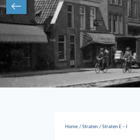
Home
/
Straten
/
Straten E – I