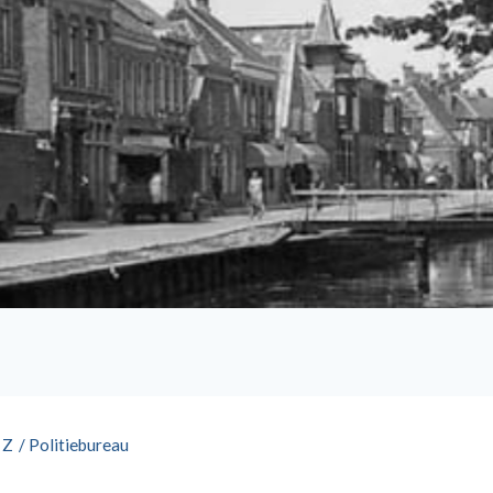
 Z
/
Politiebureau