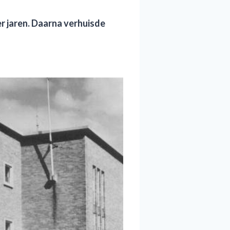
r jaren
. D
aarna
verhuisde