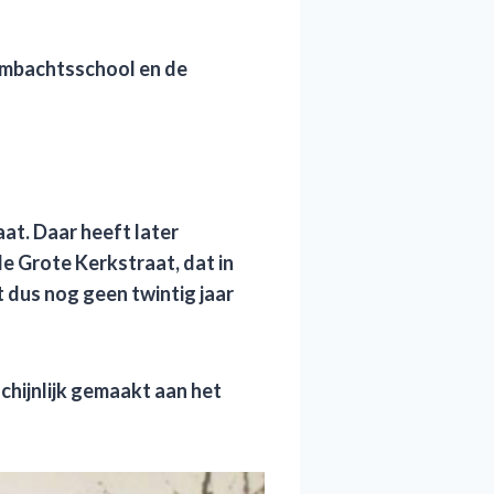
Ambachtsschool en de
aat.
D
aar
heeft
later
 de Grote Kerkstraat
, dat
in
t
dus nog geen twintig jaar
chijnlijk gemaakt aan het