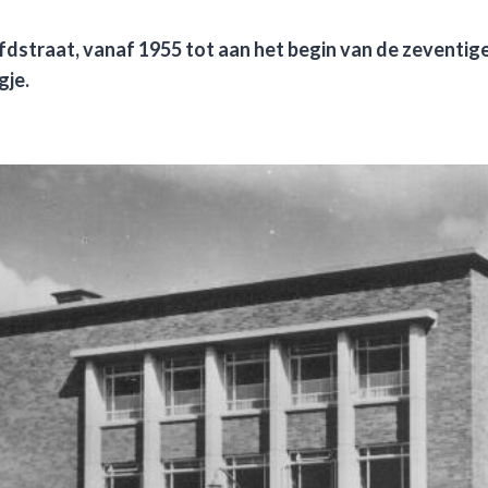
fdstraat, vanaf 1955 tot
aan het
begin
van de
zeventige
gje
.