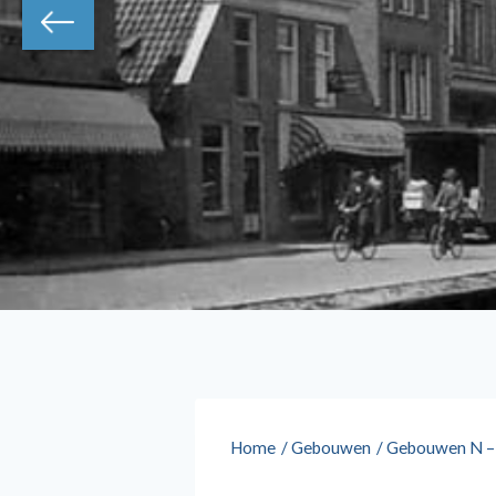
Home
/
Gebouwen
/
Gebouwen N –