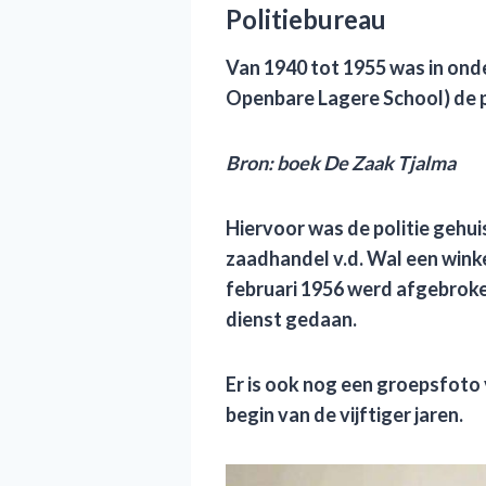
Politiebureau
Van 1940 tot 1955 was in on
Openbare Lagere School) de p
B
ron: boek De Zaak Tjalma
Hiervoor was de politie gehu
zaadhandel v.d. Wal een wink
februari 1956 werd afgebrok
dienst gedaan
.
Er is ook nog een groepsfoto
begin van de vijftiger jaren.