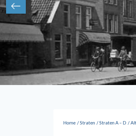
Home
/
Straten
/
Straten A – D
/
Al