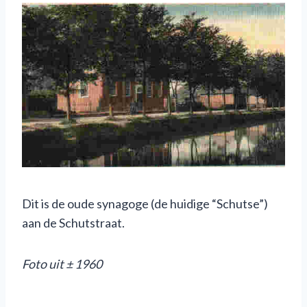
Dit is de oude synagoge (de huidige “Schutse”)
aan de Schutstraat.
F
oto uit
±
1960