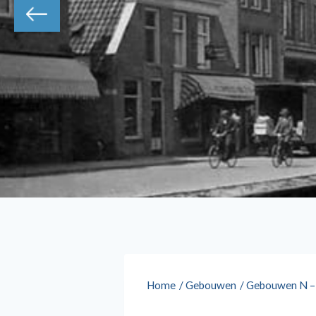
Home
/
Gebouwen
/
Gebouwen N –