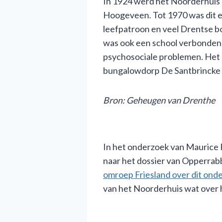
In 1924 werd het Noorderhuis
Hoogeveen. Tot 1970 was dit e
leefpatroon en veel Drentse bo
was ook een school verbonden.
psychosociale problemen. Het 
bungalowdorp De Santbrincke
B
ron:
Geheugen
van Drenthe
In het onderzoek van Maurice 
naar het dossier van Opperrabb
omroep Friesland over dit ond
van het Noorderhuis wat over 