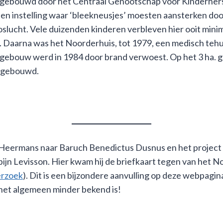
 gebouwd door het Centraal Genootschap voor Kinderherst
en instelling waar ‘bleekneusjes’ moesten aansterken doo
slucht. Vele duizenden kinderen verbleven hier ooit minim
 Daarna was het Noorderhuis, tot 1979, een medisch tehu
gebouw werd in 1984 door brand verwoest. Op het 3 ha. gr
 gebouwd.
Heermans naar Baruch Benedictus Dusnus en het project v
ijn Levisson. Hier kwam hij de briefkaart tegen van het No
erzoek
). Dit is een bijzondere aanvulling op deze webpagin
het algemeen minder bekend is!