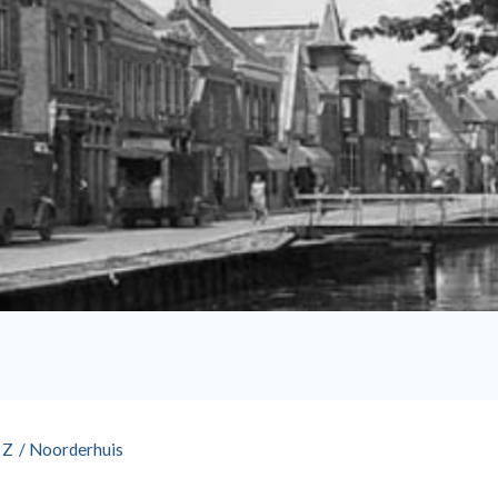
 Z
/
Noorderhuis