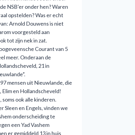
ok de NSB’er onder hen? Waren
raal opstelden? Was er echt
van: Arnold Douwens is niet
aarom voorgesteld aan
 tot zijn nek in zat.
 Hoogeveensche Courant van 5
veel meer. Onderaan de
Hollandscheveld, 21 in
ieuwlande”.
 197 mensen uit Nieuwlande, die
, Elim en Hollandscheveld!
 soms ook alle kinderen.
r Sleen en Engels, vinden we
ashem onderscheiding te
kregen een Yad Vashem
en er gemiddeld 13 in huis