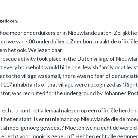
rgedoken.
 hoe meer onderduikers er in Nieuwlande zaten. Zo lijkt he
 we van 400 onderduikers. Zeer bont maakt de officiële I
m het ook. We lezen daar:
 rescue activity took place in the Dutch village of Nieuwl
at every household would hide one Jewish family or at leas
er to the village was small, there was no fear of denunciatio
ll 117 inhabitants of that village were recognized as “Rig
stor, was recruited for the underground by Johannes Post
r echt, u kunt het allemaal nalezen op een officiële herdenk
t het er staat. Is er nu niemand op Nieuwlande die de mo
niet al mooi genoeg geweest? Moeten we nu echt de were
er echt voor moois is gebeurd? Hebben echt alle gezinne