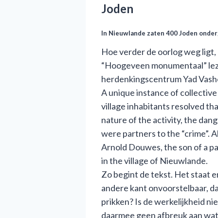
Joden
In Nieuwlande zaten 400 Joden onde
Hoe verder de oorlog weg ligt,
“Hoogeveen monumentaal” lezen
herdenkingscentrum Yad Vashe
A unique instance of collective
village inhabitants resolved th
nature of the activity, the dang
were partners to the “crime”. A
Arnold Douwes, the son of a pa
in the village of Nieuwlande.
Zo begint de tekst. Het staat e
andere kant onvoorstelbaar, da
prikken? Is de werkelijkheid 
daarmee geen afbreuk aan wat 