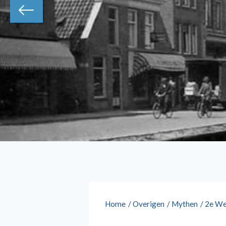
Home
/
Overigen
/
Mythen
/
2e We