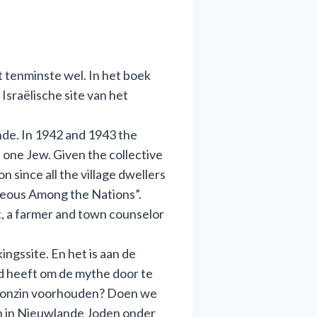
t tenminste wel. In het boek
sraëlische site van het
ande. In 1942 and 1943 the
t one Jew. Given the collective
n since all the village dwellers
hteous Among the Nations”.
, a farmer and town counselor
ingssite. En het is aan de
ed heeft om de mythe door te
ld onzin voorhouden? Doen we
n in Nieuwlande Joden onder