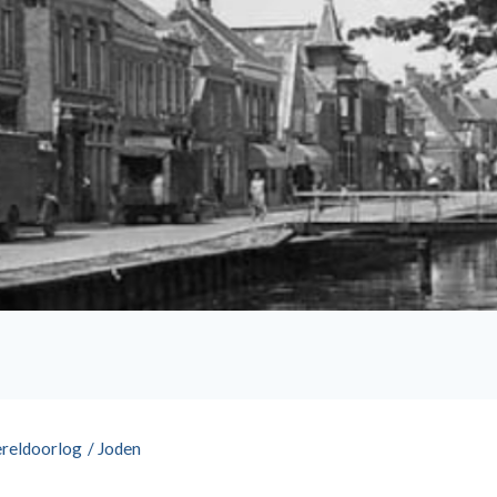
reldoorlog
/
Joden