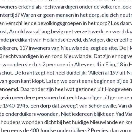
 inwoners erkend als rechtvaardigen onder de volkeren, o
ntertijd? Waren er geen mensen in het dorp, die zich neut
en verschillende bevolkingsgroepen in het dorp? Los daar
st, Arnold was al lang bezig met verzetswerk, en werd d
 predikant van Hollandscheveld, ds.Volger, die er zelf ook
olkeren, 117 inwoners van Nieuwlande, zegt de site. De
43 rechtvaardigen in en rond Nieuwlande. Dat zijn er nog 
 woonden slechts 2 personen in Alteveer, 4 in Elim, 18 in 
ut. De krant zegt het heel duidelijk: “Alleen al 197 uit N
 van geen kant klopt. Laten we eerst eens beginnen bij de
genoemd. Daaronder zijn heel wat gezinnen uit Hoogeveen
gezin meerdere personen tot rechtvaardigen uitgeroepen,
 1940-1945. Een dorp dat zweeg”, van Schonewille, Van de
e onderduikers woonden. Niet iedereen blijkt een Yad V
ishoudens woonden dicht bij het huidige Nieuwlande en 
 hen eens de 400 Joodse onderduikers? Precies, dan zou m