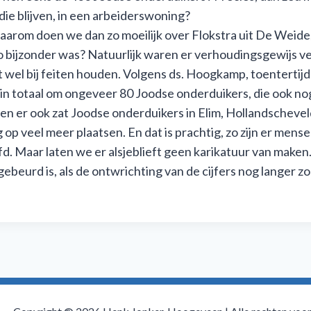
e blijven, in een arbeiderswoning?
aarom doen we dan zo moeilijk over Flokstra uit De Weide,
zo bijzonder was? Natuurlijk waren er verhoudingsgewijs v
wel bij feiten houden. Volgens ds. Hoogkamp, toentertijd 
t in totaal om ongeveer 80 Joodse onderduikers, die ook 
en er ook zat Joodse onderduikers in Elim, Hollandschev
 veel meer plaatsen. En dat is prachtig, zo zijn er mens
fd. Maar laten we er alsjeblieft geen karikatuur van make
ebeurd is, als de ontwrichting van de cijfers nog langer z