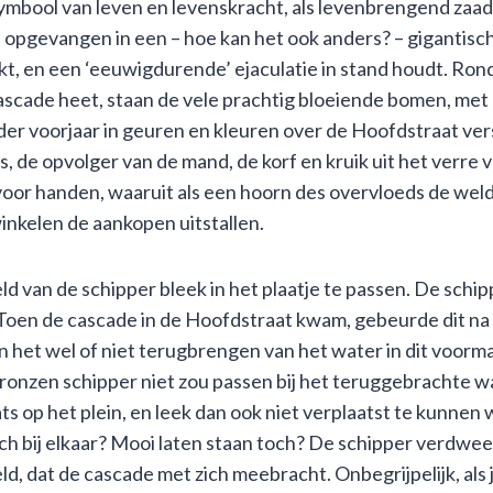
 symbool van leven en levenskracht, als levenbrengend zaad
 opgevangen in een – hoe kan het ook anders? – gigantisc
kt, en een ‘eeuwigdurende’ ejaculatie in stand houdt. Ro
scade heet, staan de vele prachtig bloeiende bomen, met
der voorjaar in geuren en kleuren over de Hoofdstraat ve
 de opvolger van de mand, de korf en kruik uit het verre
or handen, waaruit als een hoorn des overvloeds de wel
inkelen de aankopen uitstallen.
ld van de schipper bleek in het plaatje te passen. De schip
. Toen de cascade in de Hoofdstraat kwam, gebeurde dit na
 het wel of niet terugbrengen van het water in dit voorma
onzen schipper niet zou passen bij het teruggebrachte w
ts op het plein, en leek dan ook niet verplaatst te kunnen
h bij elkaar? Mooi laten staan toch? De schipper verdween
d, dat de cascade met zich meebracht. Onbegrijpelijk, als 