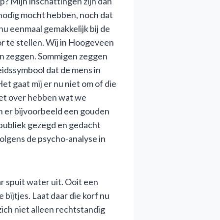
? Mijn inschattingen zijn dan
t nodig mocht hebben, noch dat
u eenmaal gemakkelijk bij de
r te stellen. Wij in Hoogeveen
oren zeggen. Sommigen zeggen
heidssymbool dat de mens in
t gaat mij er nu niet om of die
niet over hebben wat we
 er bijvoorbeeld een gouden
 publiek gezegd en gedacht
volgens de psycho-analyse in
 spuit water uit. Ooit een
bijtjes. Laat daar die korf nu
ich niet alleen rechtstandig