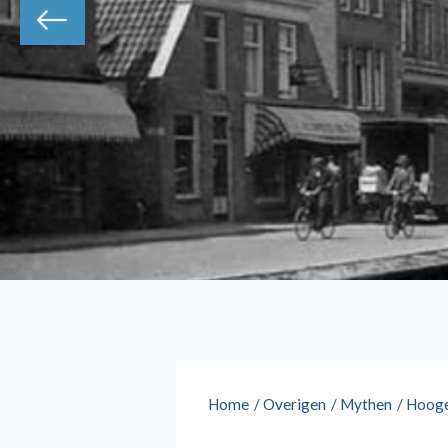
Home
/
Overigen
/
Mythen
/
Hoog