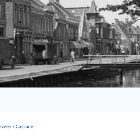
eveen
/
Cascade