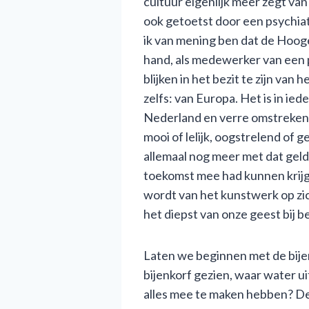
cultuur eigenlijk meer zegt va
ook getoetst door een psychiat
ik van mening ben dat de Hooge
hand, als medewerker van een p
blijken in het bezit te zijn v
zelfs: van Europa. Het is in i
Nederland en verre omstreken o
mooi of lelijk, oogstrelend of
allemaal nog meer met dat ge
toekomst mee had kunnen krijg
wordt van het kunstwerk op zic
het diepst van onze geest bij b
Laten we beginnen met de bijen
bijenkorf gezien, waar water ui
alles mee te maken hebben? De 