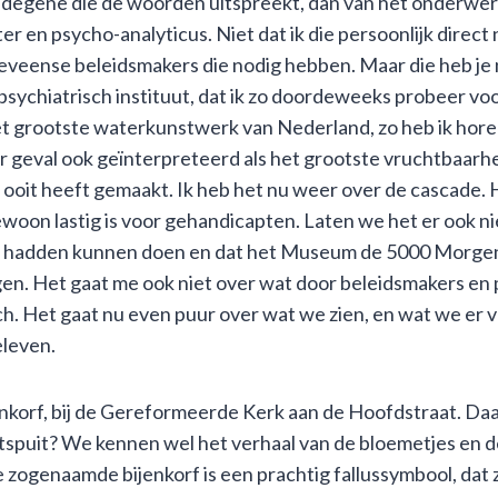
n degene die de woorden uitspreekt, dan van het onderwerp
er en psycho-analyticus. Niet dat ik die persoonlijk direc
veense beleidsmakers die nodig hebben. Maar die heb je n
sychiatrisch instituut, dat ik zo doordeweeks probeer voo
an het grootste waterkunstwerk van Nederland, zo heb ik h
eder geval ook geïnterpreteerd als het grootste vruchtbaar
oit heeft gemaakt. Ik heb het nu weer over de cascade. He
 gewoon lastig is voor gehandicapten. Laten we het er ook 
ld hadden kunnen doen en dat het Museum de 5000 Morgen
en. Het gaat me ook niet over wat door beleidsmakers en
h. Het gaat nu even puur over wat we zien, en wat we er 
eleven.
korf, bij de Gereformeerde Kerk aan de Hoofdstraat. Daar
tspuit? We kennen wel het verhaal van de bloemetjes en de 
zogenaamde bijenkorf is een prachtig fallussymbool, dat z