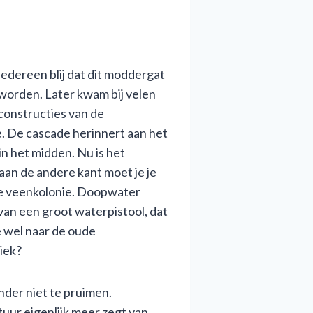
edereen blij dat dit moddergat
worden. Later kwam bij velen
constructies van de
. De cascade herinnert aan het
n het midden. Nu is het
 aan de andere kant moet je je
de veenkolonie. Doopwater
van een groot waterpistool, dat
e wel naar de oude
iek?
nder niet te pruimen.
uur eigenlijk meer zegt van