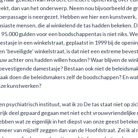
ekt, dan van het onderwerp. Neem nou bijvoorbeeld de gr
erpassage is neergezet. Hebben we hier een kunstwerk, 
usiaste mensen, die al winkelend de tas hadden bekeken
 f 95.000 gulden voor een boodschappentas is niet niks. W
stasje in een winkelstraat, geplaatst in 1999 bij de open
 ‘beveiligde’ winkelstraat, is dat niet een extreme beves
euw achter ons hadden willen houden? Waar blijven de wi
lbevestigende damestasje? Bestaan ook niet de beleidsma
ak doen die beleidsmakers zelf de boodschappen? En wa
nze kunstwerken?
 psychiatrisch instituut, wat ik zo De tas staat niet op zi
rijk deel gepaard gegaan met niet echt vrouwvriendelijke 
bben wat ze eigenlijk in het diepst van onze geest betekene
 meer van mijzelf zeggen dan van de Hoofdstraat. Zei ik al