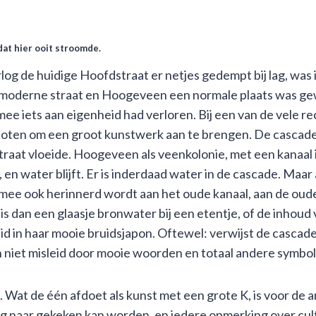
dat hier ooit stroomde.
 de huidige Hoofdstraat er netjes gedempt bij lag, was i
n moderne straat en Hoogeveen een normale plaats was ge
e iets aan eigenheid had verloren. Bij een van de vele re
oten om een groot kunstwerk aan te brengen. De cascade
traat vloeide. Hoogeveen als veenkolonie, met een kanaal i
, en water blijft. Er is inderdaad water in de cascade. Maar
armee ook herinnerd wordt aan het oude kanaal, aan de ou
s dan een glaasje bronwater bij een etentje, of de inhoud 
id in haar mooie bruidsjapon. Oftewel: verwijst de cascad
 niet misleid door mooie woorden en totaal andere symbol
. Wat de één afdoet als kunst met een grote K, is voor de a
ig naar gekeken kan worden, en iedere opmerking over cult