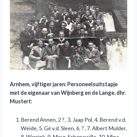
Arnhem
,
vijftiger jaren
:
P
ersoneelsuitstapje
met de eigenaar van Wijnberg en de Lange
,
dhr.
Mustert:
Berend Annen, 2 ? , 3. Jaap Pol, 4. Berend v.d.
Weide, 5. Gé v.d. Sleen, 6. ? , 7. Albert Mulder,
8. Warrink, 9. Mevr. Schonewille, 10. Mina