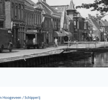
an Hoogeveen
/
Schipperij