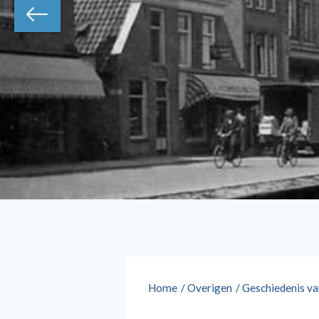
Home
/
Overigen
/
Geschiedenis v