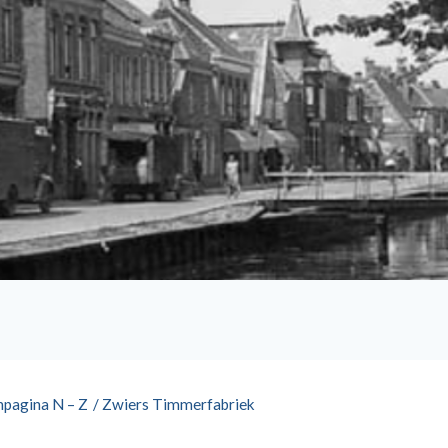
npagina N – Z
/
Zwiers Timmerfabriek