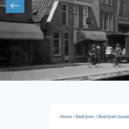
Home
/
Bedrijven
/
Bedrijven tusse