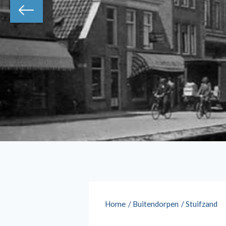
Home
/
Buitendorpen
/
Stuifzand